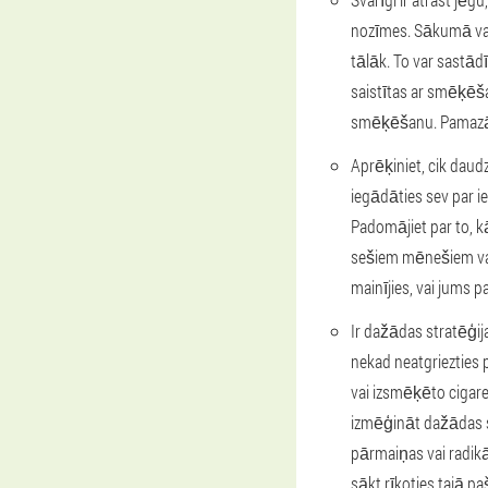
nozīmes. Sākumā vara
tālāk. To var sastād
saistītas ar smēķēšan
smēķēšanu. Pamazā
Aprēķiniet, cik daud
iegādāties sev par i
Padomājiet par to, k
sešiem mēnešiem vai 
mainījies, vai jums p
Ir dažādas stratēģi
nekad neatgriezties
vai izsmēķēto cigareš
izmēģināt dažādas st
pārmaiņas vai radikāl
sākt rīkoties tajā pa