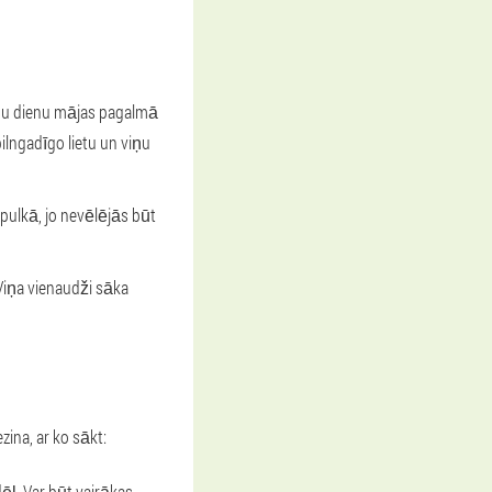
du dienu mājas pagalmā
ilngadīgo lietu un viņu
pulkā, jo nevēlējās būt
Viņa vienaudži sāka
ina, ar ko sākt:
ēļ. Var būt vairākas