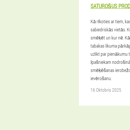
SATUROŠUS PRO
Kā rīkoties ar tiem, 
sabiedriskās vietās. Ku
smēķēt un kur nē. Kā 
tabakas likuma pārk
uzlikt par pienākumu 
īpašniekam nodrošin
smēķēšanas ierobežo
ievērošanu.
16 Oktobris 2025