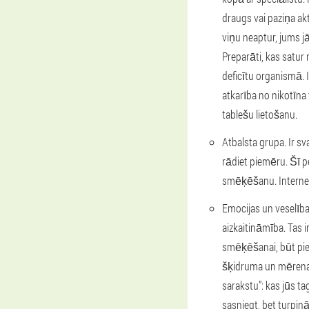
draugs vai paziņa ak
viņu neaptur, jums j
Preparāti, kas satur 
deficītu organismā. I
atkarība no nikotīna
tablešu lietošanu.
Atbalsta grupa. Ir sv
rādiet piemēru. Šī p
smēķēšanu. Internetā
Emocijas un veselīb
aizkaitināmība. Tas i
smēķēšanai, būt pie
šķidruma un mērenas 
sarakstu”: kas jūs ta
sasniegt, bet turpin