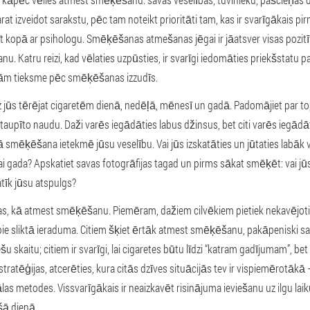
t izveidot sarakstu, pēc tam noteikt prioritāti tam, kas ir svarīgākais pi
īt kopā ar psihologu. Smēķēšanas atmešanas jēgai ir jāatsver visas pozitī
u. Katru reizi, kad vēlaties uzpūsties, ir svarīgi iedomāties priekšstatu p
m tieksme pēc smēķēšanas izzudīs.
z jūs tērējat cigaretēm dienā, nedēļā, mēnesī un gadā. Padomājiet par to,
etaupīto naudu. Daži varēs iegādāties labus džinsus, bet citi varēs iegādā
ā smēķēšana ietekmē jūsu veselību. Vai jūs izskatāties un jūtaties labāk v
gada? Apskatiet savas fotogrāfijas tagad un pirms sākat smēķēt: vai jūsu
atīk jūsu atspulgs?
jas, kā atmest smēķēšanu. Piemēram, dažiem cilvēkiem pietiek nekavējo
 pie sliktā ieraduma. Citiem šķiet ērtāk atmest smēķēšanu, pakāpeniski
u skaitu; citiem ir svarīgi, lai cigaretes būtu līdzi “katram gadījumam”, bet 
ratēģijas, atcerēties, kura citās dzīves situācijās tev ir vispiemērotāk
as metodes. Vissvarīgākais ir neaizkavēt risinājuma ieviešanu uz ilgu laiku. 
šā dienā.