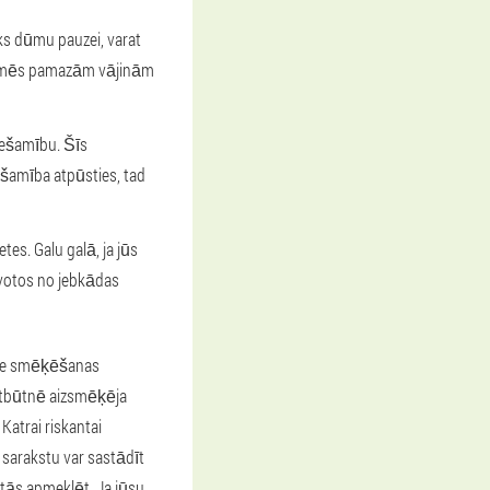
ks dūmu pauzei, varat
tu, mēs pamazām vājinām
ciešamību. Šīs
šamība atpūsties, tad
es. Galu galā, ja jūs
īvotos no jebkādas
 pie smēķēšanas
lātbūtnē aizsmēķēja
 Katrai riskantai
o sarakstu var sastādīt
 tās apmeklēt. Ja jūsu