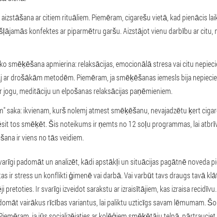
izstāšana ar citiem rituāliem. Piemēram, cigarešu vietā, kad pienācis lai
ošļājamās konfektes ar piparmētru garšu. Aizstājot vienu darbību ar ci
s, ko smēķēšana apmierina: relaksācijas, emocionālā stresa vai citu nepie
stāj ar drošākām metodēm. Piemēram, ja smēķēšanas iemesls bija nepiecie
r jogu, meditāciju un elpošanas relaksācijas paņēmieniem.
 saka: ikvienam, kurš nolemj atmest smēķēšanu, nevajadzētu ķert cigaret
sit tos smēķēt. Šis noteikums ir ņemts no 12 soļu programmas, lai atbr
šana ir viens no tās veidiem.
 svarīgi padomāt un analizēt, kādi apstākļi un situācijas pagātnē noveda
as ir stress un konflikti ģimenē vai darbā. Vai varbūt tavs draugs tavā k
ji pretoties. Ir svarīgi izveidot sarakstu ar izraisītājiem, kas izraisa recidīvu.
 izdomāt vairākus rīcības variantus, lai paliktu uzticīgs savam lēmumam. Š
 Piemēram, ja jūs socializējaties ar kolēģiem smēķētāju telpā, pārtrauciet