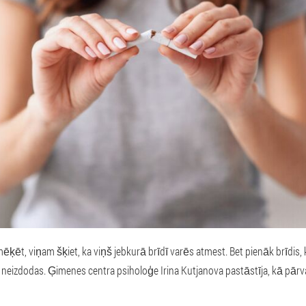
ēķēt, viņam šķiet, ka viņš jebkurā brīdī varēs atmest. Bet pienāk brīdis,
as neizdodas. Ģimenes centra psiholoģe Irina Kutjanova pastāstīja, kā pārv