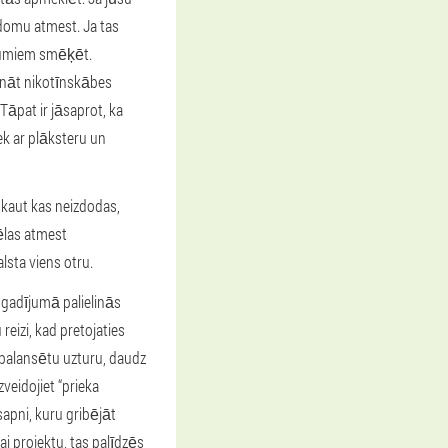
odomu atmest. Ja tas
vājumiem smēķēt.
dināt nikotīnskābes
Tāpat ir jāsaprot, ka
ek ar plāksteru un
a kaut kas neizdodas,
vēlas atmest
sta viens otru.
gadījumā palielinās
reizi, kad pretojaties
abalansētu uzturu, daudz
veidojiet “prieka
sapni, kuru gribējāt
i projektu, tas palīdzēs