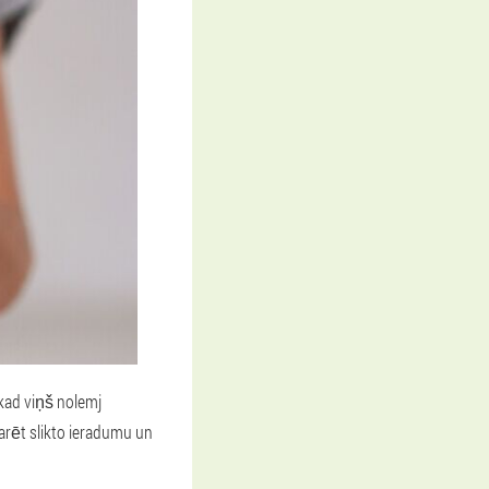
 kad viņš nolemj
arēt slikto ieradumu un