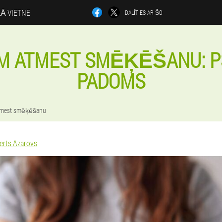
LĀ VIETNE
DALĪTIES AR ŠO
M ATMEST SMĒĶĒŠANU: P
PADOMS
tmest smēķēšanu
erts Azarovs