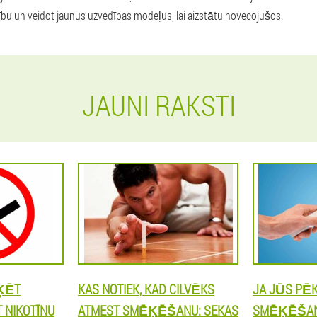
bu un veidot jaunus uzvedības modeļus, lai aizstātu novecojušos.
JAUNI RAKSTI
ĶĒT
KAS NOTIEK, KAD CILVĒKS
JA JŪS PĒ
T NIKOTĪNU
ATMEST SMĒĶĒŠANU: SEKAS
SMĒĶĒŠANU