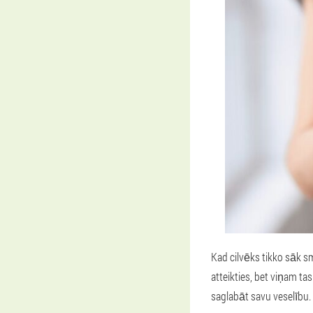
Kad cilvēks tikko sāk sm
atteikties, bet viņam t
saglabāt savu veselību.