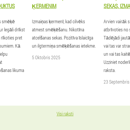
DUKTUS
ĶERMENIM
SEKAS, IZM
kas smēķē
Izmaiņas ķermenī, kad cilvēks
Arvien vairāk
r legāli drīkst
atmest smēķēšanu. Nikotīna
atbrīvoties no 
rīkoties pret
atcelšanas sekas. Pozitīva īslaicīga
Tādējādi jautā
āpumiem. Kā
un ilgtermiņa smēķēšanas ietekme.
vai tas var st
telpu
un vai tas kait
5 Oktobris 2025
āt
Uzziniet noder
šanas likuma
raksta.
23 Septembris
Visi raksti