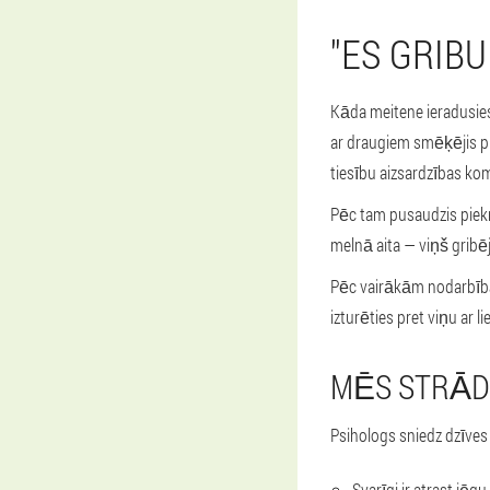
"ES GRIBU
Kāda meitene ieradusie
ar draugiem smēķējis pu
tiesību aizsardzības kom
Pēc tam pusaudzis piekr
melnā aita — viņš gribē
Pēc vairākām nodarbībā
izturēties pret viņu ar l
MĒS STRĀDĀ
Psihologs sniedz dzīves
Svarīgi ir atrast jē