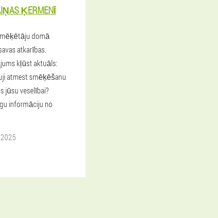
AIŅAS ĶERMENĪ
 smēķētāju domā
savas atkarības.
jums kļūst aktuāls:
rauji atmest smēķēšanu
ēs jūsu veselībai?
īgu informāciju no
 2025