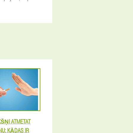
KŠŅI ATMETAT
: KĀDAS IR