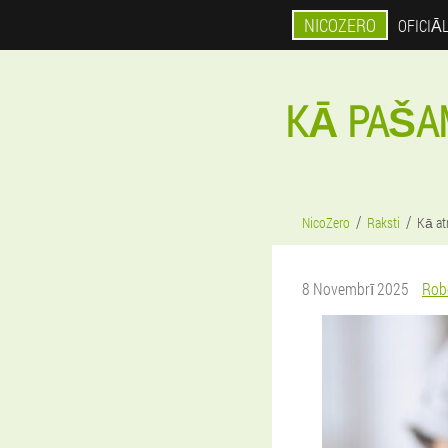
NICOZERO
OFICIĀ
KĀ PAŠA
NicoZero
Raksti
Kā a
8 Novembrī 2025
Rob