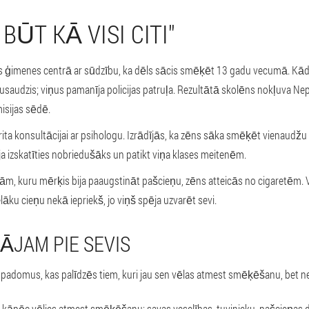
 BŪT KĀ VISI CITI"
s ģimenes centrā ar sūdzību, ka dēls sācis smēķēt 13 gadu vecumā. Kā
saudzis; viņus pamanīja policijas patruļa. Rezultātā skolēns nokļuva Nep
isijas sēdē.
ita konsultācijai ar psihologu. Izrādījās, ka zēns sāka smēķēt vienaudžu 
ja izskatīties nobriedušāks un patikt viņa klases meitenēm.
m, kuru mērķis bija paaugstināt pašcieņu, zēns atteicās no cigaretēm. 
ielāku cieņu nekā iepriekš, jo viņš spēja uzvarēt sevi.
JAM PIE SEVIS
 padomus, kas palīdzēs tiem, kuri jau sen vēlas atmest smēķēšanu, bet nez
gu, kāpēc vēlies atmest smēķēšanu: savas veselības, tuvinieku, pašcieņas d