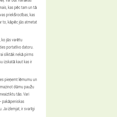
rmais, kas pēc tam un tā
vas priekšrocības, kas
ar to, kāpēc jūs atmetat
 ko jūs varētu
ties portatīvo datoru.
ai sliktāk nekā pirms
 izskatā kaut kas ir
ties pieņemt lēmumu un
 samazinot dūmu paužu
neaiztiktu tās. Vari
ā – pakāpeniskas
Ja izlemjat, ir svarīgi