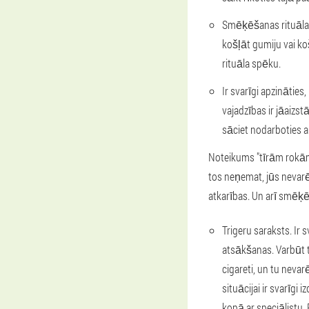
Smēķēšanas rituāla a
košļāt gumiju vai k
rituāla spēku.
Ir svarīgi apzinātie
vajadzības ir jāaiz
sāciet nodarboties a
Noteikums "tīrām rokām"
tos neņemat, jūs nevarē
atkarības. Un arī smēķē
Trigeru saraksts. Ir
atsākšanas. Varbūt t
cigareti, un tu nevarē
situācijai ir svarīgi
kopā ar speciālistu.