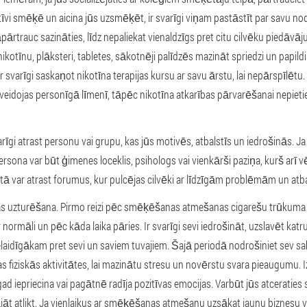
tīvi smēķē un aicina jūs uzsmēķēt, ir svarīgi viņam pastāstīt par savu n
āpārtrauc sazināties, līdz nepaliekat vienaldzīgs pret citu cilvēku piedā
nikotīnu, plāksteri, tabletes, sākotnēji palīdzēs mazināt spriedzi un papil
r svarīgi saskaņot nikotīna terapijas kursu ar savu ārstu, lai nepārspīlētu. 
 veidojas personīgā līmenī, tāpēc nikotīna atkarības pārvarēšanai nepieti
arīgi atrast personu vai grupu, kas jūs motivēs, atbalstīs un iedrošinās. J
ersona var būt ģimenes loceklis, psihologs vai vienkārši paziņa, kurš arī 
 var atrast forumus, kur pulcējas cilvēki ar līdzīgām problēmām un atbal
as uzturēšana. Pirmo reizi pēc smēķēšanas atmešanas cigarešu trūkuma 
r normāli un pēc kāda laika pāries. Ir svarīgi sevi iedrošināt, uzslavēt katru 
laidīgākam pret sevi un saviem tuvajiem. Šajā periodā nodrošiniet sev s
fiziskās aktivitātes, lai mazinātu stresu un novērstu svara pieaugumu. Iz
gad iepriecina vai pagātnē radīja pozitīvas emocijas. Varbūt jūs atceraties 
ājāt atlikt. Ja vienlaikus ar smēķēšanas atmešanu uzsākat jaunu biznesu va