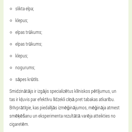
slikta elpa;
klepus;
elpas trūkums;
elpas trūkums;
klepus;
nogurums;
sāpes krūtīs.
Smidzinātājs ir izgājis specializētus klīniskos pētījumus, un
tas ir kļuvis par efektīvu līdzekli cīņā pret tabakas atkarību.
Brīvprātīgie, kas piedalījās izmēģinājumos, mēģināja atmest
smēķēšanu un eksperimenta rezultātā varēja atteikties no
cigaretēm.