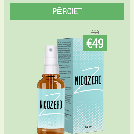
PĒRCIET
€98
€49