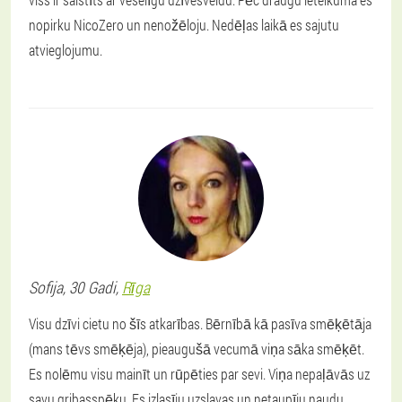
nopirku NicoZero un nenožēloju. Nedēļas laikā es sajutu
atvieglojumu.
Sofija
, 30 Gadi,
Rīga
Visu dzīvi cietu no šīs atkarības. Bērnībā kā pasīva smēķētāja
(mans tēvs smēķēja), pieaugušā vecumā viņa sāka smēķēt.
Es nolēmu visu mainīt un rūpēties par sevi. Viņa nepaļāvās uz
savu gribasspēku. Es izlasīju uzslavas un netaupīju naudu