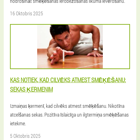
nodrošināt smēķēšanas ierobežošanas likuma ievērošanu.
16 Oktobris 2025
KAS NOTIEK, KAD CILVĒKS ATMEST SMĒĶĒŠANU:
SEKAS ĶERMENIM
Izmaiņas ķermenī, kad cilvēks atmest smēķēšanu. Nikotīna
atcelšanas sekas. Pozitīva īslaicīga un ilgtermiņa smēķēšanas
ietekme.
5 Oktobris 2025