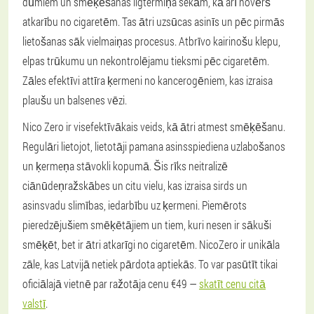
dūmiem un smēķēšanas ilgtermiņa sekām, kā arī novērš
atkarību no cigaretēm. Tas ātri uzsūcas asinīs un pēc pirmās
lietošanas sāk vielmaiņas procesus. Atbrīvo kairinošu klepu,
elpas trūkumu un nekontrolējamu tieksmi pēc cigaretēm.
Zāles efektīvi attīra ķermeni no kancerogēniem, kas izraisa
plaušu un balsenes vēzi.
Nico Zero ir visefektīvākais veids, kā ātri atmest smēķēšanu.
Regulāri lietojot, lietotāji pamana asinsspiediena uzlabošanos
un ķermeņa stāvokli kopumā. Šis rīks neitralizē
ciānūdeņražskābes un citu vielu, kas izraisa sirds un
asinsvadu slimības, iedarbību uz ķermeni. Piemērots
pieredzējušiem smēķētājiem un tiem, kuri nesen ir sākuši
smēķēt, bet ir ātri atkarīgi no cigaretēm. NicoZero ir unikāla
zāle, kas Latvijā netiek pārdota aptiekās. To var pasūtīt tikai
oficiālajā vietnē par ražotāja cenu €49 —
skatīt cenu citā
valstī
.