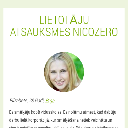
LIETOTĀJU
ATSAUKSMES NICOZERO
Elizabete
, 28 Gadi,
Rīga
Es smēķēju kopš vidusskolas. Es nolēmu atmest, kad dabūju
darbu lielā korporācijā, kur smēķēšana netiek veicināta un
viss ir saistīts ar veselīgu dzīvesveidu. Pēc draugu ieteikuma es