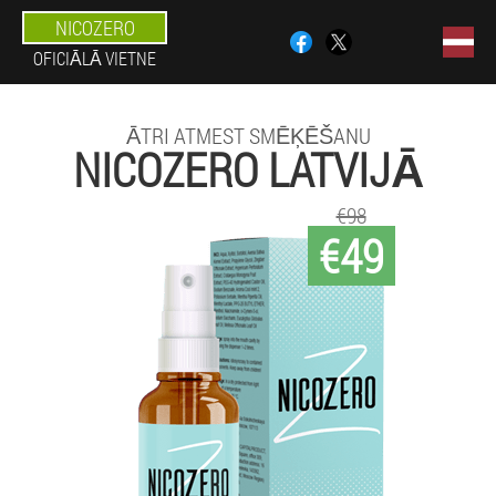
NICOZERO
OFICIĀLĀ VIETNE
ĀTRI ATMEST SMĒĶĒŠANU
NICOZERO LATVIJĀ
€98
€49