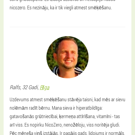
nicozero. Es nezināju, ka ir tik viegli atmest smēķēšanu.
Ralfs
, 32 Gadi,
Rīga
Uzdevums atmest smēķēšanu stāvēja taisni, kad mēs ar sievu
nolēmām radīt bērnu. Mana sieva ir hiperatbildīga:
gatavošanās grūtniecībai, ķermeņa attīrīšana, vitamīni - tas
arī viss. Es nopirku NicoZero, nenožēloju, viss noritēja gludi.
Pēc mēneša viņš izstājās. Ir pagājis gads, lidojums ir normāls,