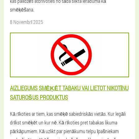
kas palīdzēs atbrīvoties no tāda slikta ieraduma kā
smēķēšana.
8 Novembrī 2025
AIZLIEGUMS SMĒĶĒT TABAKU VAI LIETOT NIKOTĪNU
SATUROŠUS PRODUKTUS
Kā rīkoties ar tiem, kas smēķē sabiedriskās vietās. Kur legāli
drīkst smēķēt un kur nē. Kā rīkoties pret tabakas likuma
pārkāpumiem. Kā uzlikt par pienākumu telpu īpašniekam