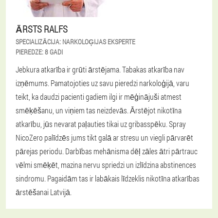
ĀRSTS RALFS
SPECIALIZĀCIJA:
NARKOLOĢIJAS EKSPERTE
PIEREDZE:
8 GADI
Jebkura atkarība ir grūti ārstējama. Tabakas atkarība nav
izņēmums. Pamatojoties uz savu pieredzi narkoloģijā, varu
teikt, ka daudzi pacienti gadiem ilgi ir mēģinājuši atmest
smēķēšanu, un viņiem tas neizdevās. Ārstējot nikotīna
atkarību, jūs nevarat paļauties tikai uz gribasspēku. Spray
NicoZero palīdzēs jums tikt galā ar stresu un viegli pārvarēt
pārejas periodu. Darbības mehānisma dēļ zāles ātri pārtrauc
vēlmi smēķēt, mazina nervu spriedzi un izlīdzina abstinences
sindromu. Pagaidām tas ir labākais līdzeklis nikotīna atkarības
ārstēšanai Latvijā.