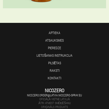
APTIEKA
ATSAUKSMES
PIEREDZE
LIETOŠANAS INSTRUKCIJA
PILSĒTAS
RAKSTI
KONTAKTI
NICOZERO
NICOZERO.ORDER@LATVIA.NICOZERO-SPRAY.EU
OFICIĀLĀ VIETNE LATVIJĀ
ĀTRI ATMEST SMĒĶĒŠANU
ORIĢINĀLS PRODUKTS