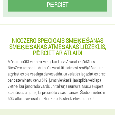
PĒRCIET
NICOZERO SPĒCĪGAIS SMĒĶĒŠANAS
SMĒĶĒŠANAS ATMEŠANAS LĪDZEKLIS,
PĒRCIET AR ATLAIDI
Mūsu oficiālā vietne ir vieta, kur Latvijā varat iegādāties
NicoZero aerosolu. Ar to jūs varat ātri atmest smēķēšanu un
atgriezties pie veselīga dzīvesveida. Ja vēlaties iegādāties preci
par pazeminātu cenu €49, jums vienkārši jāaizpilda veidlapa
vietnē, kur jānorāda vārds un tālruņa numurs. Mūsu eksperti
sazināsies ar jums, lai precizētu visas nianses. Šodien vietnē ir
50% atlaide aerosolam NicoZero. Pasteidzieties nopirkt!