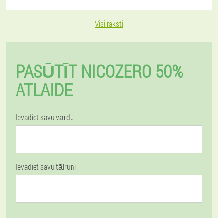
Visi raksti
PASŪTĪT NICOZERO 50%
ATLAIDE
Ievadiet savu vārdu
Ievadiet savu tālruni