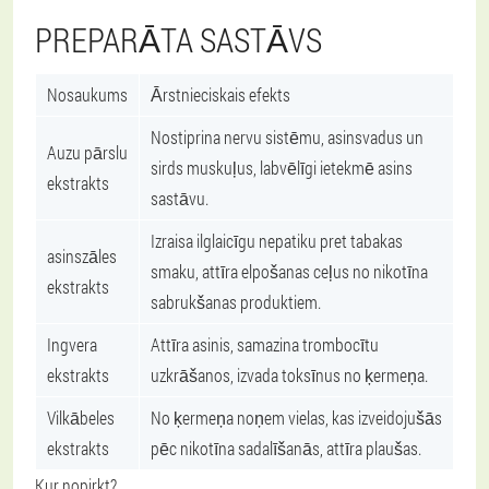
PREPARĀTA SASTĀVS
Nosaukums
Ārstnieciskais efekts
Nostiprina nervu sistēmu, asinsvadus un
Auzu pārslu
sirds muskuļus, labvēlīgi ietekmē asins
ekstrakts
sastāvu.
Izraisa ilglaicīgu nepatiku pret tabakas
asinszāles
smaku, attīra elpošanas ceļus no nikotīna
ekstrakts
sabrukšanas produktiem.
Ingvera
Attīra asinis, samazina trombocītu
ekstrakts
uzkrāšanos, izvada toksīnus no ķermeņa.
Vilkābeles
No ķermeņa noņem vielas, kas izveidojušās
ekstrakts
pēc nikotīna sadalīšanās, attīra plaušas.
Kur nopirkt?