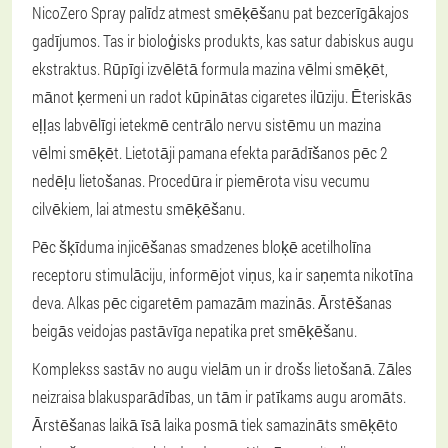
NicoZero Spray palīdz atmest smēķēšanu pat bezcerīgākajos
gadījumos. Tas ir bioloģisks produkts, kas satur dabiskus augu
ekstraktus. Rūpīgi izvēlētā formula mazina vēlmi smēķēt,
mānot ķermeni un radot kūpinātas cigaretes ilūziju. Ēteriskās
eļļas labvēlīgi ietekmē centrālo nervu sistēmu un mazina
vēlmi smēķēt. Lietotāji pamana efekta parādīšanos pēc 2
nedēļu lietošanas. Procedūra ir piemērota visu vecumu
cilvēkiem, lai atmestu smēķēšanu.
Pēc šķīduma injicēšanas smadzenes bloķē acetilholīna
receptoru stimulāciju, informējot viņus, ka ir saņemta nikotīna
deva. Alkas pēc cigaretēm pamazām mazinās. Ārstēšanas
beigās veidojas pastāvīga nepatika pret smēķēšanu.
Komplekss sastāv no augu vielām un ir drošs lietošanā. Zāles
neizraisa blakusparādības, un tām ir patīkams augu aromāts.
Ārstēšanas laikā īsā laika posmā tiek samazināts smēķēto