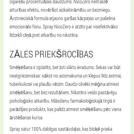
cigarešu procentuālais daudzums. NicoZero neitralizē
atturības efektu, novēršot aizkaitināmību un bezmiegu.
Ārstnieciskā formula atjauno garšas kārpiņas un palielina
emocionālo fonu. Spray NicoZero ir atzīts par visefektīvāko
līdzekli cīņā pret atkarību no nikotīna.
ZĀLES PRIEKŠROCĪBAS
Smēķēšana ir izplatīts, bet ļoti slikts ieradums. Sekas var būt
neatgriezeniskas: sākot no aizsmakuma un klepus līdz astmai,
tuberkulozei vai plaušu vēzim. Daudzi cilvēki mēģina atmest
smēķēšanu, bet bez rezultātiem. Nikotīns veido pastāvīgu
psiholoģisko atkarību. Mūsdienu farmakoloģiskajā tirgū ir
parādījies produkts, kas palīdz atmest smēķēšanu pēc viena
ārstēšanas kursa.
Spray satur 100% dabīgas sastāvdaļas, kas bloķē prieka