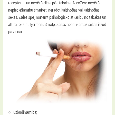
receptorus un novērš alkas pēc tabakas. NicoZero novērš
nepieciešamību smēķēt, neradot kaitinošas vai kaitinošas
sekas. Zāles spēj noņemt psiholoģisko atkarību no tabakas un
attīra toksīnu ķermeni. Smēķēšanas nepatīkamās sekas izzūd
pa vienai:
uzbudināmība;