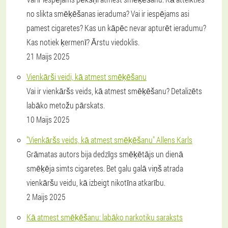
no slikta smēķēšanas ieraduma? Vai ir iespējams asi
pamest cigaretes? Kas un kāpēc nevar apturēt ieradumu?
Kas notiek ķermenī? Ārstu viedoklis.
21 Maijs 2025
Vienkārši veidi, kā atmest smēķēšanu
Vai ir vienkāršs veids, kā atmest smēķēšanu? Detalizēts
labāko metožu pārskats.
10 Maijs 2025
"Vienkāršs veids, kā atmest smēķēšanu" Allens Karls
Grāmatas autors bija dedzīgs smēķētājs un dienā
smēķēja simts cigaretes. Bet galu galā viņš atrada
vienkāršu veidu, kā izbeigt nikotīna atkarību.
2 Maijs 2025
Kā atmest smēķēšanu: labāko narkotiku saraksts