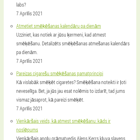
labs?
7 Aprīlis 2021
Atmetiet smēķēšanas kalendāru pa dienām
Uzziniet, kas notiek ar jūsu ķermeni, kad atmest
smēķēšanu. Detalizēts smēķēšanas atmešanas kalendārs
pa dienām.
7 Aprīlis 2021
Pareizas cigarešu smēķēšanas pamatprincipi
Kā vislabāk smēķēt cigaretes? Smēķēšana noteikti ir ļoti
neveselīga. Bet, ja jūs jau esat nolēmis to izdarīt, tad jums
vismaz jāsaprot, kā pareizi smēķēt.
7 Aprīlis 2021
Vienkāršais veids, kā atmest smēķēšanu: kāds ir
noslēpums
Vienkāršais angļu grāmatvedis Alens Kerrs kļuva slavens