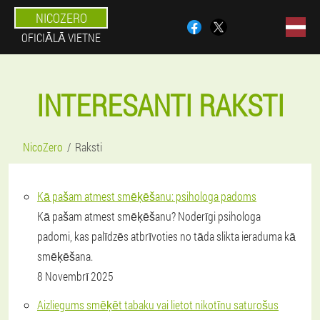
NICOZERO
OFICIĀLĀ VIETNE
INTERESANTI RAKSTI
NicoZero
Raksti
Kā pašam atmest smēķēšanu: psihologa padoms
Kā pašam atmest smēķēšanu? Noderīgi psihologa
padomi, kas palīdzēs atbrīvoties no tāda slikta ieraduma kā
smēķēšana.
8 Novembrī 2025
Aizliegums smēķēt tabaku vai lietot nikotīnu saturošus