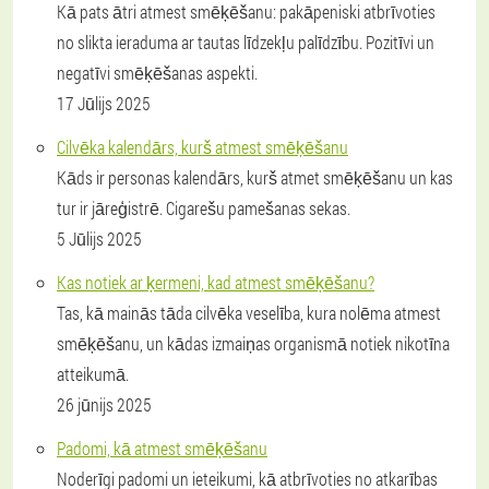
Kā pats ātri atmest smēķēšanu: pakāpeniski atbrīvoties
no slikta ieraduma ar tautas līdzekļu palīdzību. Pozitīvi un
negatīvi smēķēšanas aspekti.
17 Jūlijs 2025
Cilvēka kalendārs, kurš atmest smēķēšanu
Kāds ir personas kalendārs, kurš atmet smēķēšanu un kas
tur ir jāreģistrē. Cigarešu pamešanas sekas.
5 Jūlijs 2025
Kas notiek ar ķermeni, kad atmest smēķēšanu?
Tas, kā mainās tāda cilvēka veselība, kura nolēma atmest
smēķēšanu, un kādas izmaiņas organismā notiek nikotīna
atteikumā.
26 jūnijs 2025
Padomi, kā atmest smēķēšanu
Noderīgi padomi un ieteikumi, kā atbrīvoties no atkarības