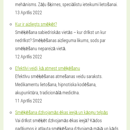
mehānisms. Zāļu šķirnes, speciālistu ieteikumi lietošanai.
13 Aprīlis 2022
Kur ir aizliegts smēķēt?
Smēķēšana sabiedriskās vietās – kur drīkst un kur
nedrīkst? Smēķēšanas aizlieguma likums, sods par
smēķēšanu nepareizā vietā.
12 Aprīlis 2022
Efektīvi veidi, kā atmest smēķēšanu
Efektīvu smēķēšanas atmešanas veidu saraksts.
Medikamentu lietošana, hipnotiska kodēšana,
akupunktūra, tradicionālā medicīna.
11 Aprīlis 2022
Smēķēšana dzīvojamās ēkas ieejā un kāpņu telpās
Vai drīkst smēķēt dzīvojamās ēkas ieejā? Kādos
gadījumos ir atļauta smēķēšana dzīvojamā mājā un kāds