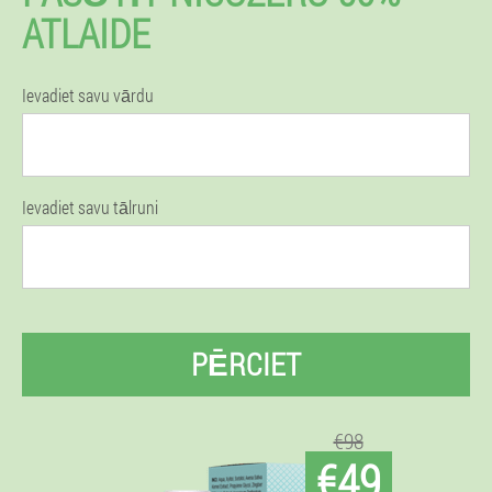
ATLAIDE
Ievadiet savu vārdu
Ievadiet savu tālruni
PĒRCIET
€98
€49