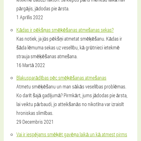
pārgājis, jādodas pie ārsta.
1 Aprīlis 2022
Kādas ir pēkšņas smēķēšanas atmešanas sekas?
Kas notiek, ja jūs pēkšņi atmetat smēķēšanu. Kādas ir
šāda lēmuma sekas uz veselību, kā grūtnieci ietekmē
strauja smēķēšanas atmešana.
16 Martā 2022
Blakusparādības pēc smēķēšanas atmešanas
Atmetu smēķēšanu un man sākās veselības problēmas.
Ko darīt šajā gadījumā? Pirmkārt, jums jādodas pie ārsta,
lai veiktu pārbaudi, jo atteikšanās no nikotīna var izraisīt
hroniskas slimības.
29 Decembris 2021
Vai ir iespējams smēķēt gavēņa laikā un kā atmest pirms