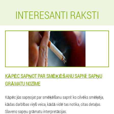
INTERESANTI RAKSTI
KĀPĒC SAPŅOT PAR SMĒĶĒŠANU SAPNĪ: SAPŅU
GRĀMATU NOZĪME
Kāpēc jūs sapņojat par smēķēšanu sapnī: ko cilvēks smēķēja,
kādas darbības viņš veica, kādā vidē tas notika, citas detaļas.
Slaveno sapņu grāmatu interpretācijas.