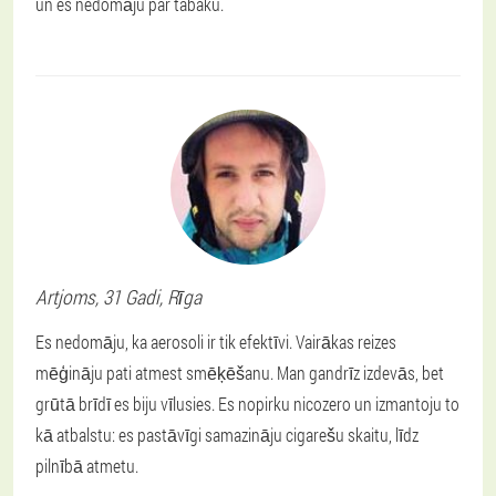
un es nedomāju par tabaku.
Artjoms
, 31 Gadi,
Rīga
Es nedomāju, ka aerosoli ir tik efektīvi. Vairākas reizes
mēģināju pati atmest smēķēšanu. Man gandrīz izdevās, bet
grūtā brīdī es biju vīlusies. Es nopirku nicozero un izmantoju to
kā atbalstu: es pastāvīgi samazināju cigarešu skaitu, līdz
pilnībā atmetu.