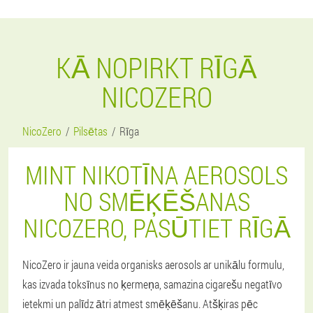
KĀ NOPIRKT RĪGĀ
NICOZERO
NicoZero
Pilsētas
Rīga
MINT NIKOTĪNA AEROSOLS
NO SMĒĶĒŠANAS
NICOZERO, PASŪTIET RĪGĀ
NicoZero ir jauna veida organisks aerosols ar unikālu formulu,
kas izvada toksīnus no ķermeņa, samazina cigarešu negatīvo
ietekmi un palīdz ātri atmest smēķēšanu. Atšķiras pēc