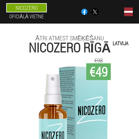
NICOZERO
OFICIĀLĀ VIETNE
ĀTRI ATMEST SMĒĶĒŠANU
NICOZERO RĪGĀ
LATVIJA
€98
€49