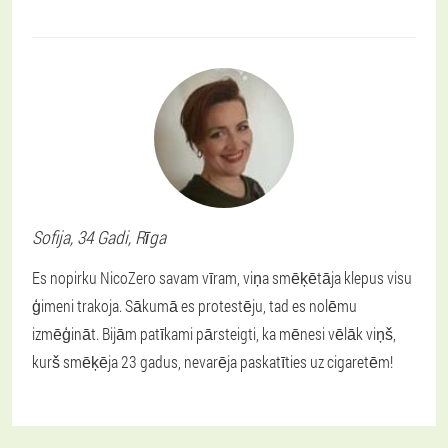
Sofija
, 34 Gadi,
Rīga
Es nopirku NicoZero savam vīram, viņa smēķētāja klepus visu
ģimeni trakoja. Sākumā es protestēju, tad es nolēmu
izmēģināt. Bijām patīkami pārsteigti, ka mēnesi vēlāk viņš,
kurš smēķēja 23 gadus, nevarēja paskatīties uz cigaretēm!