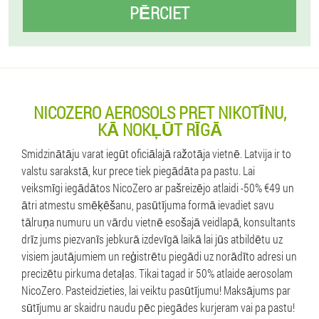
PĒRCIET
NICOZERO AEROSOLS PRET NIKOTĪNU,
KĀ NOKĻŪT RĪGĀ
Smidzinātāju varat iegūt oficiālajā ražotāja vietnē. Latvija ir to
valstu sarakstā, kur prece tiek piegādāta pa pastu. Lai
veiksmīgi iegādātos NicoZero ar pašreizējo atlaidi -50% €49 un
ātri atmestu smēķēšanu, pasūtījuma formā ievadiet savu
tālruņa numuru un vārdu vietnē esošajā veidlapā, konsultants
drīz jums piezvanīs jebkurā izdevīgā laikā lai jūs atbildētu uz
visiem jautājumiem un reģistrētu piegādi uz norādīto adresi un
precizētu pirkuma detaļas. Tikai tagad ir 50% atlaide aerosolam
NicoZero. Pasteidzieties, lai veiktu pasūtījumu! Maksājums par
sūtījumu ar skaidru naudu pēc piegādes kurjeram vai pa pastu!