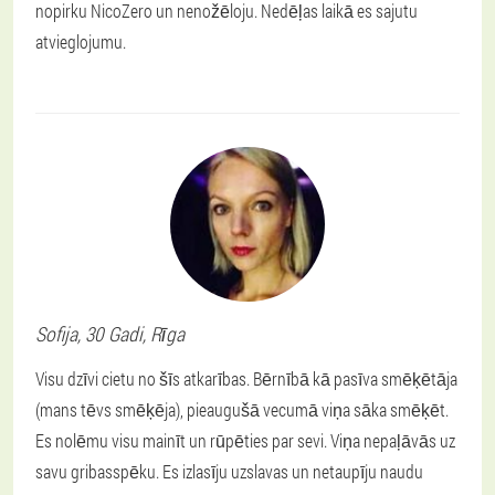
nopirku NicoZero un nenožēloju. Nedēļas laikā es sajutu
atvieglojumu.
Sofija
, 30 Gadi,
Rīga
Visu dzīvi cietu no šīs atkarības. Bērnībā kā pasīva smēķētāja
(mans tēvs smēķēja), pieaugušā vecumā viņa sāka smēķēt.
Es nolēmu visu mainīt un rūpēties par sevi. Viņa nepaļāvās uz
savu gribasspēku. Es izlasīju uzslavas un netaupīju naudu