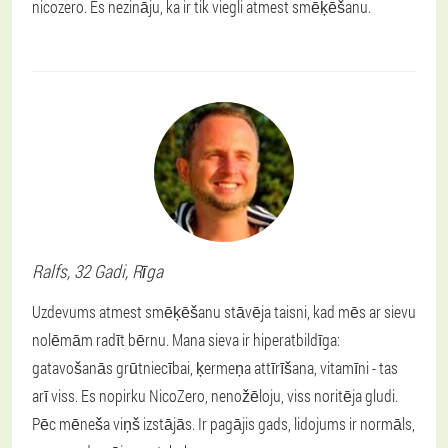
nicozero. Es nezināju, ka ir tik viegli atmest smēķēšanu.
Ralfs
, 32 Gadi,
Rīga
Uzdevums atmest smēķēšanu stāvēja taisni, kad mēs ar sievu
nolēmām radīt bērnu. Mana sieva ir hiperatbildīga:
gatavošanās grūtniecībai, ķermeņa attīrīšana, vitamīni - tas
arī viss. Es nopirku NicoZero, nenožēloju, viss noritēja gludi.
Pēc mēneša viņš izstājās. Ir pagājis gads, lidojums ir normāls,