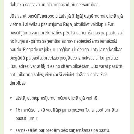
dabiskā sastāva un blakusparādību neesamības.
Jūs varat pasūtīt aerosolu Latvijā (Rīgā) uzņēmuma oficiālajā
vietnē. Lai veiktu pasūtījumu Rīgā, aizpildiet veidlapu. Par
pasūtījumu var norēķināties pēc tā saņemšanas pa pastu vai
no kurjera - pirms saņemšanas nav nepieciešams iemaksāt
naudu. Piegāde uz jebkuru reģionu ir derīga. Latvija narkotikas
piegādā pa pastu, precīzas piegādes izmaksas ar kurjeru uz
jūsu adresi var atšķirties no citām pilsētām. Jūs varat pasūtīt
anti-nikotīna zāles, vienkārši veiciet dažas vienkāršas
darbības:
atstājiet pieprasījumu mūsu oficiālajā vietnē;
15 minūšu laikā vadītājs jums piezvanīs, lai apstiprinātu
pasūtījumu;
samaksājiet par precēm pēc saņemšanas pa pastu.